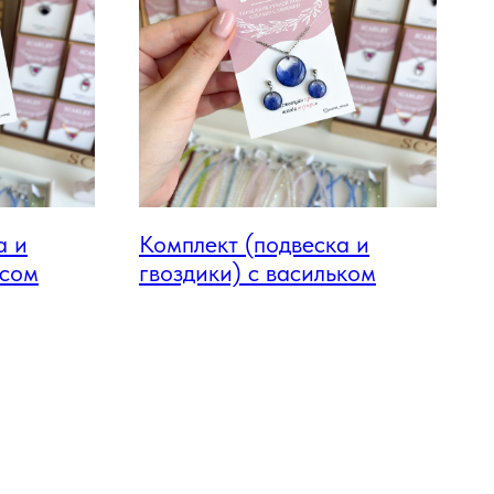
а и
Комплект (подвеска и
усом
гвоздики) с васильком