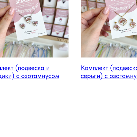
лект (подвеска и
Комплект (подвеск
дики) с озотамнусом
серьги) с озотамн